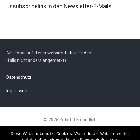
Unsubscribelink in den Newsletter-E-Mails.
Alle Fotos auf dieser website:
Hiltrud Enders
(falls nicht anders angemerkt)
Datenschutz
Impressum
© 2026 Zutiefst Freundlich
webdesign:
Friedrich Mayer
Diese Website benutzt Cookies. Wenn du die Website weiter
nutzt, gehen wir von deinem Einverständnis aus.